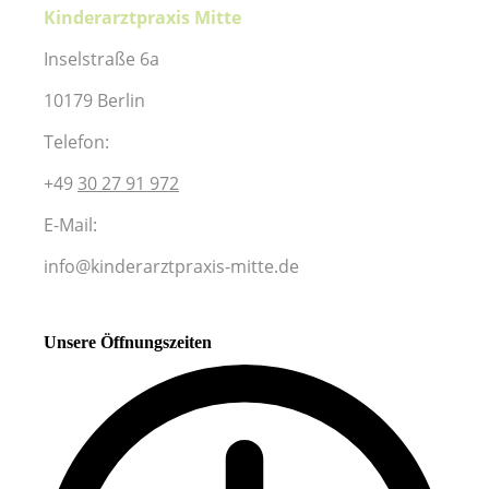
Kinderarztpraxis Mitte
Inselstraße 6a
10179 Berlin
Telefon:
+49
30 27 91 972
E-Mail:
info@kinderarztpraxis-mitte.de
Unsere Öffnungszeiten